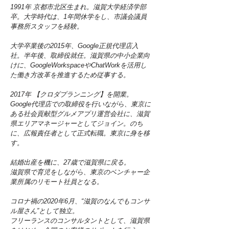
1991年 京都市北区生まれ。滋賀大学経済学部
卒。大学時代は、1年間休学をし、市議会議員
事務所スタッフを経験。
大学卒業後の2015年、Google正規代理店入
社。半年後、取締役就任。滋賀県の中小企業向
けに、GoogleWorkspaceやChatWorkを活用し
た働き方改革を推進するため従事する。
2017年 【クロダプランニング】を開業。
Google代理店での取締役を行いながら、東京に
ある社会貢献型グルメアプリ運営会社に、滋賀
県エリアマネージャーとしてジョイン。のち
に、広報責任者として正式転職。東京に身を移
す。
結婚出産を機に、27歳で滋賀県に戻る。
滋賀県で育児をしながら、東京のベンチャー企
業所属のリモート社員となる。
コロナ禍の2020年6月、“滋賀のなんでもコンサ
ル屋さん”として独立。
​フリーランスのコンサルタントとして、滋賀県