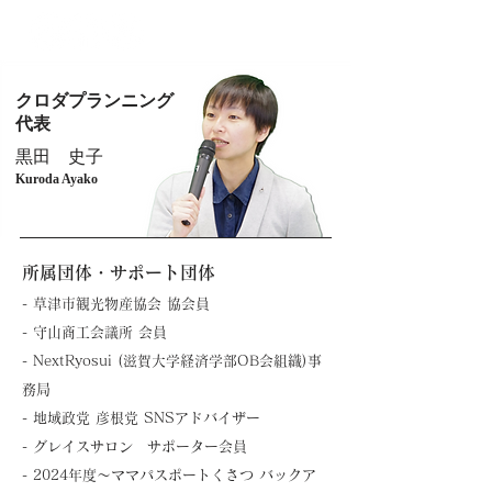
クロダプランニング
代表
​黒田 史子
Kuroda Ayako
所属団体・サポート団体
- 草津市観光物産協会 協会員
- 守山商工会議所 会員
- NextRyosui (滋賀大学経済学部OB会組織)事
務局
- 地域政党 彦根党 SNSアドバイザー
- グレイスサロン サポーター会員
- 2024年度〜ママパスポートくさつ バックア