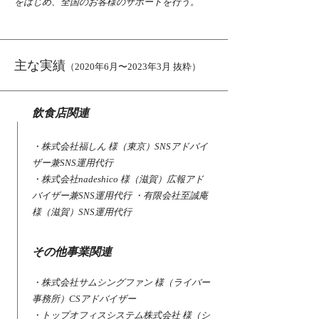
をはじめ、全国のお客様のサポートを行う。
主な実績
（2020年6月〜2023年3月 抜粋）
飲食店関連
・株式会社福しん 様（東京）SNSアドバイ
ザー兼SNS運用代行
・株式会社nadeshico 様（滋賀）広報アド
バイザー兼SNS運用代行 ・有限会社至誠庵
様（滋賀）SNS運用代行
その他事業関連
・株式会社サムシングファン 様（ライバー
事務所）CSアドバイザー
・トップオフィスシステム株式会社 様（シ