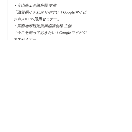
・守山商工会議所様 主催
「滋賀県イチわかりやすい！Googleマイビ
ジネス×SNS活用セミナー」
・湖南地域観光振興協議会様 主催
「今こそ知っておきたい！Googleマイビジ
ネスセミナー」
・草津観光物産協会様 主催
「滋賀県イチわかりやすい！Googleビジネ
スプロフィール×SNS活用セミナー」
「滋賀県イチわかりやすい！
Instagram 講
座」
・彦根商工会議所様 主催
「誰でも無料で簡単にDX！
データ管理＆
資料作成セミナー
​」
・びわ湖高島観光協会様 主催
「滋賀県イチわかりやすい！Googleビジネ
スプロフィール×SNS活用セミナー」