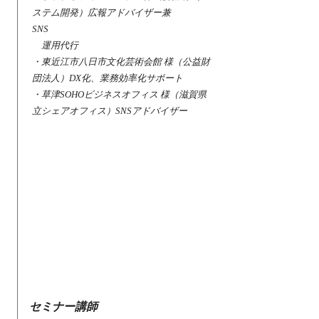
ステム開発）広報アドバイザー兼
SNS
運用代行
・東近江市八日市文化芸術会館 様（公益財
団法人）DX化、業務効率化サポート
・草津SOHOビジネスオフィス 様（滋賀県
立シェアオフィス）SNSアドバイザー
セミナー講師